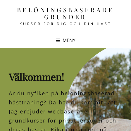
BELÖNINGSBASERADE
GRUNDER
KURSER FÖR DIG OCH DIN HÄST
MENY
Välkommen!
Är du nyfiken på belöningsbaserad
hästträning? Då har du kommit rätt!
Jag erbjuder webbaserade
grundkurser för privatpersoner och
deras hästar. Kika gärna runt på