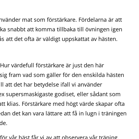
vänder mat som förstärkare. Fördelarna är att
Gratis introduktionskurs
nska snabbt att komma tillbaka till övningen igen
Grundkurs steg 1
ås att det ofta är väldigt uppskattat av hästen.
Grundkurs steg 2
 Hur värdefull förstärkare är just den här
 sig fram vad som gäller för den enskilda hästen
l att det har betydelse ifall vi använder
 ex supersmaskigaste godiset, eller sådant som
att klias. Förstärkare med högt värde skapar ofta
n det kan vara lättare att få in lugn i träningen
de.
för vår häst får vi av att observera vår träning.