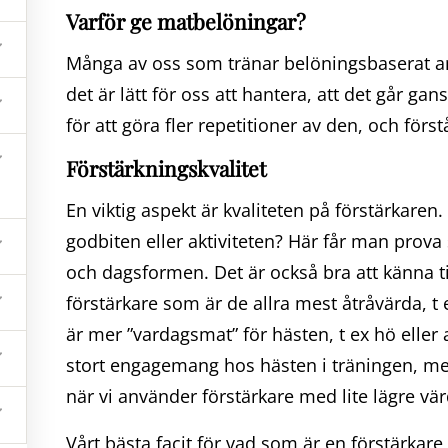
Varför ge matbelöningar?
Många av oss som tränar belöningsbaserat an
det är lätt för oss att hantera, att det går ga
för att göra fler repetitioner av den, och först
Förstärkningskvalitet
En viktig aspekt är kvaliteten på förstärkaren.
godbiten eller aktiviteten? Här får man prova
och dagsformen. Det är också bra att känna til
Upphovsrätt © 2026
Belöningsbaserade Grunder
|
Signify Av
WEN Themes
förstärkare som är de allra mest åtråvärda, t
är mer ”vardagsmat” för hästen, t ex hö eller 
stort engagemang hos hästen i träningen, meda
när vi använder förstärkare med lite lägre vär
Vårt bästa facit för vad som är en förstärkare 