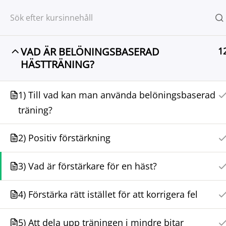
BELÖN
VAD ÄR BELÖNINGSBASERAD
1
HÄSTTRÄNING?
OM
ONL
1) Till vad kan man använda belöningsbaserad
träning?
2) Positiv förstärkning
Hem
Kurser
Introduktionskurs
3) Vad är förstärkare för en häst?
4) Förstärka rätt istället för att korrigera fel
Kontakt
5) Att dela upp träningen i mindre bitar