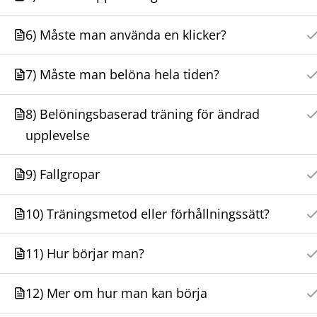
6) Måste man använda en klicker?
Välkommen att mejla om ni har några frågor
eller funderingar!
7) Måste man belöna hela tiden?
beloningsbaseradegrunder@gmail.com
8) Belöningsbaserad träning för ändrad
upplevelse
9) Fallgropar
10) Träningsmetod eller förhållningssätt?
11) Hur börjar man?
12) Mer om hur man kan börja