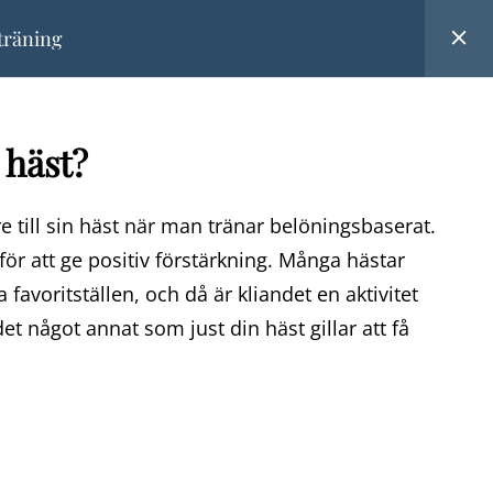
tträning
RUNDER
 häst?
KT
LOGGA IN
e till sin häst när man tränar belöningsbaserat.
för att ge positiv förstärkning. Många hästar
na favoritställen, och då är kliandet en aktivitet
t något annat som just din häst gillar att få
Kurser