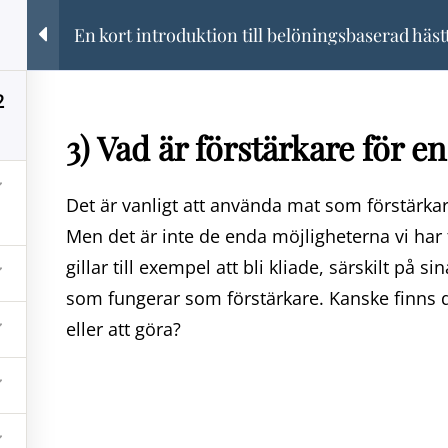
En kort introduktion till belöningsbaserad häs
INGSBASERADE G
KURSER FÖR DIG OCH DIN HÄST
2
3) Vad är förstärkare för en
INEKURSER
UNGDOMSLÄGER
PROVA PÅ
KONTA
Det är vanligt att använda mat som förstärkar
Men det är inte de enda möjligheterna vi har 
gillar till exempel att bli kliade, särskilt på si
som fungerar som förstärkare. Kanske finns de
eller att göra?